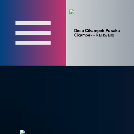
Desa Cikampek Pusaka
Login
Layanan
Absensi
Cikampek - Karawang
Admin
Mandiri
Aparatur
Home
Profil
Pemerintahan
Lembaga
Data Desa
Kontak
konten_statistik