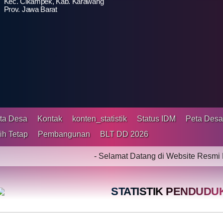
Kec. Cikampek, Kab. Karawang
Prov. Jawa Barat
ta Desa
Kontak
konten_statistik
Status IDM
Peta Des
ih Tetap
Pembangunan
BLT DD 2026
- Selamat Datang di Website Resmi DESA CI
STATISTIK PENDUDU