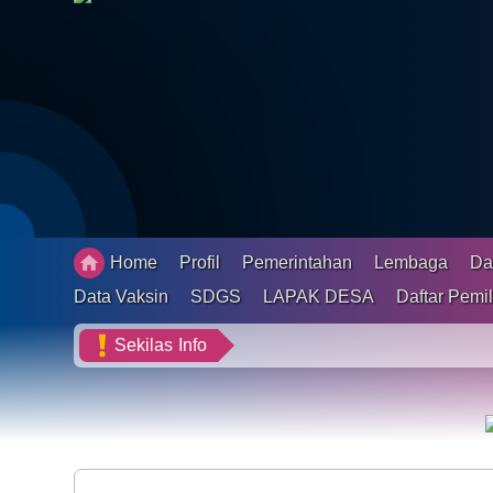
Status IDM
Peta Desa
Gallery
Pengaduan
Penerima Bantuan
Home
Profil
Pemerintahan
Lembaga
Da
Data Vaksin
Data Vaksin
SDGS
LAPAK DESA
Daftar Pemil
SDGS
Sekilas
Info
LAPAK DESA
Daftar Pemilih Tetap
Pembangunan