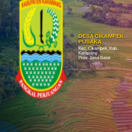
Status IDM
Peta Desa
Gallery
DESA CIKAMPEK
PUSAKA
Pengaduan
Kec. Cikampek, Kab.
Karawang
Prov. Jawa Barat
Penerima Bantuan
Data Vaksin
SDGS
LAPAK DESA
Daftar Pemilih Tetap
Pembangunan