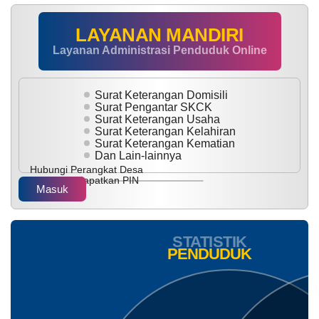
LAYANAN MANDIRI
Layanan Administrasi Penduduk Online
Surat Keterangan Domisili
Surat Pengantar SKCK
Surat Keterangan Usaha
Surat Keterangan Kelahiran
Surat Keterangan Kematian
Dan Lain-lainnya
Hubungi Perangkat Desa
untuk mendapatkan PIN
Masuk
anda...
STATISTIK
P
E
N
D
U
D
U
K