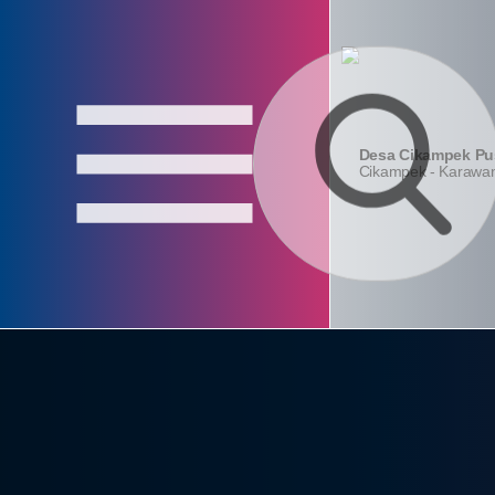
Login
Layanan
Absensi
Admin
Mandiri
Aparatur
Desa Cikampek Pu
Cikampek - Karawa
Home
Profil
Pemerintahan
Lembaga
Data Desa
Kontak
konten_statistik