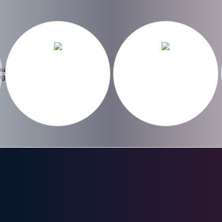
saka
ng