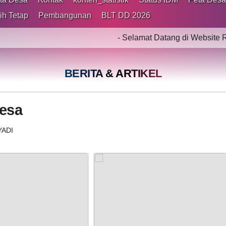
ih Tetap
Pembangunan
BLT DD 2026
- Selamat Datang di Website Resmi D
BERITA & ARTIKEL
esa
YADI