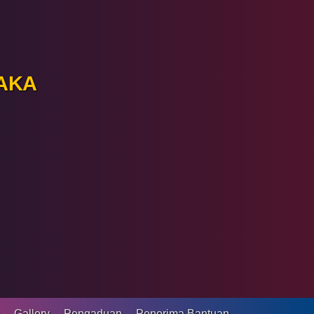
AKA
a
Gallery
Pengaduan
Penerima Bantuan