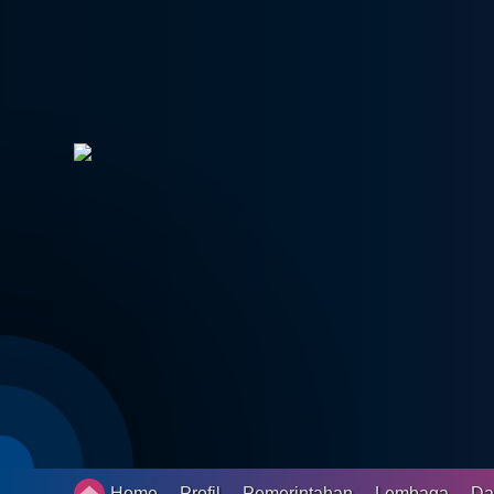
Status IDM
Peta Desa
Gallery
Pengaduan
Penerima Bantuan
Data Vaksin
SDGS
LAPAK DESA
Daftar Pemilih Tetap
Pembangunan
Home
Profil
Pemerintahan
Lembaga
Da